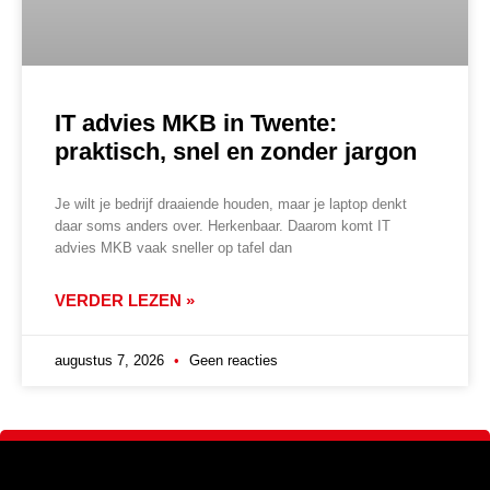
IT advies MKB in Twente:
praktisch, snel en zonder jargon
Je wilt je bedrijf draaiende houden, maar je laptop denkt
daar soms anders over. Herkenbaar. Daarom komt IT
advies MKB vaak sneller op tafel dan
VERDER LEZEN »
augustus 7, 2026
Geen reacties