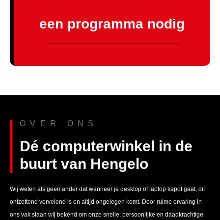
een programma nodig
KLIK HIER
------------------------------------------------------------------------------------------------------------------------------------------------------------------------
Wij helpen je graag!
OVER ONS
Dé computerwinkel in de
buurt van Hengelo
KLIK HIER
Wij weten als geen ander dat wanneer je desktop of laptop kapot gaat, dit
ontzettend vervelend is en altijd ongelegen komt. Door ruime ervaring in
ons vak staan wij bekend om onze snelle, persoonlijke en daadkrachtige