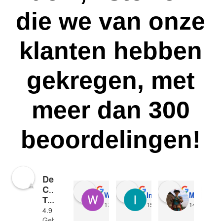
die we van onze
klanten hebben
gekregen, met
meer dan 300
beoordelingen!
De
Computerman
Wietse Roggema
Imanda Slief-Boom
Maikel Vi
Twente
17:02 03 Dec 23
15:28 18 Nov 23
14:47 02 N
4.9
Gebaseerd op