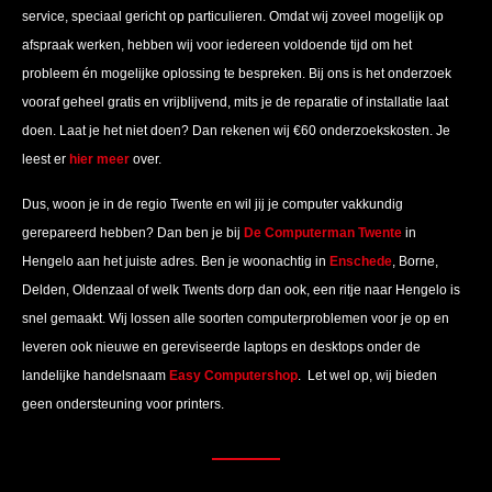
service, speciaal gericht op particulieren. Omdat wij zoveel mogelijk op
afspraak werken, hebben wij voor iedereen voldoende tijd om het
probleem én mogelijke oplossing te bespreken. Bij ons is het onderzoek
vooraf geheel gratis en vrijblijvend, mits je de reparatie of installatie laat
doen. Laat je het niet doen? Dan rekenen wij €60 onderzoekskosten. Je
leest er
hier meer
over.
Dus, woon je in de regio Twente en wil jij je computer vakkundig
gerepareerd hebben? Dan ben je bij
De Computerman Twente
in
Hengelo aan het juiste adres. Ben je woonachtig in
Enschede
, Borne,
Delden, Oldenzaal of welk Twents dorp dan ook, een ritje naar Hengelo is
snel gemaakt. Wij lossen alle soorten computerproblemen voor je op en
leveren ook nieuwe en gereviseerde laptops en desktops onder de
landelijke handelsnaam
Easy Computershop
. Let wel op, wij bieden
geen ondersteuning voor printers.