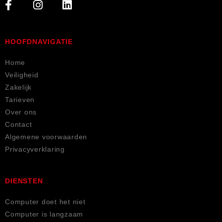
gehol
voor 
pen 
een 
en 
afspr
binne
aak. 
HOOFDNAVIGATIE
n 2 
Ik 
dagen 
moes
Home
kon ik 
t 
Veiligheid
hem 
meer 
Zakelijk
weer 
dan 
Tarieven
ophal
een 
Over ons
en. 
uur 
Contact
Perfe
rijden, 
Algemene voorwaarden
cte 
maar 
Privacyverklaring
servic
dat 
e!
was 
het 
DIENSTEN
zeker 
Computer doet het niet
waard
Computer is langzaam
! De 