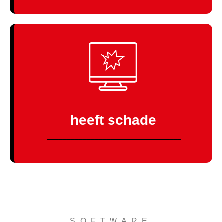
Wij helpen je graag!
heeft schade
KLIK HIER
------------------------------------------------------------------------------------------------------------------------------------------------------------------------
Wij helpen je graag!
SOFTWARE