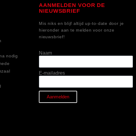
AANMELDEN VOOR DE
NIEUWSBRIEF
Mis niks en blijf altijd up-to-date door je
hieronder aan te melden voor onze
nieuwsbrief!
h
Naam
ma nodig
chede
nzaal
E-mailadres
o
l
Aanmelden