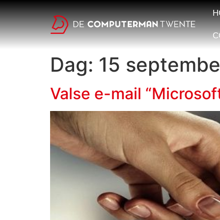
H
C
Dag:
15 septembe
Valse e-mail “Microsof