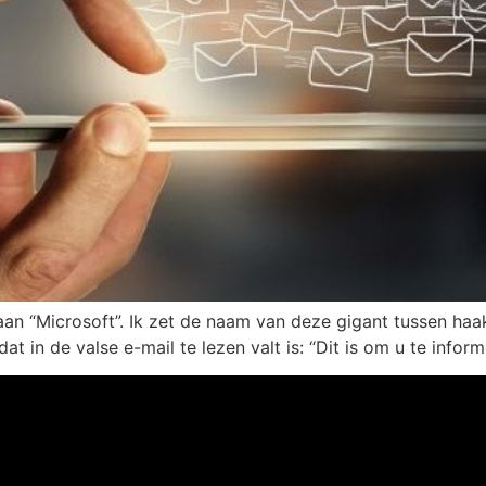
aan “Microsoft”. Ik zet de naam van deze gigant tussen haak
dat in de valse e-mail te lezen valt is: “Dit is om u te info