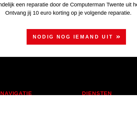
indelijk een reparatie door de Computerman Twente uit he
Ontvang jij 10 euro korting op je volgende reparatie.
D UIT
NODIG NOG IEMAND UIT
NAVIGATIE
DIENSTEN
Computer doet het niet
Computer is langzaam
Computer heeft schade
Computer heeft een cras
Computer heeft een virus