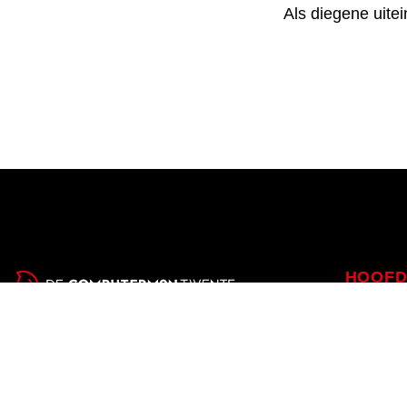
Als diegene uite
NODIG NOG IEMAN
HOOFD
Home
Persoonlijk, gedreven en daadkrachtig is het
Veiligheid
team van De Computerman Twente. Wij zijn
Zakelijk
elke dag druk bezig om iedereen het
Tarieven
gewenste resultaat te leveren. Juist daarom
Over ons