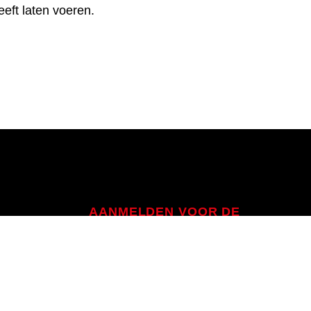
eft laten voeren.
AANMELDEN VOOR DE
NIEUWSBRIEF
Mis niks en blijf altijd up-to-date door je
hieronder aan te melden voor onze
nieuwsbrief!
h