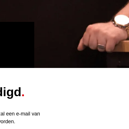
digd
.
al een e-mail van
worden.