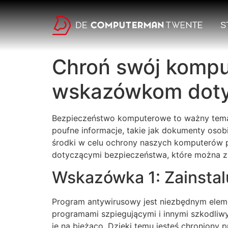
S
Chroń swój komput
wskazówkom doty
Bezpieczeństwo komputerowe to ważny temat,
poufne informacje, takie jak dokumenty osob
środki w celu ochrony naszych komputerów p
dotyczącymi bezpieczeństwa, które można 
Wskazówka 1: Zainstalu
Program antywirusowy jest niezbędnym elem
programami szpiegującymi i innymi szkodliw
je na bieżąco. Dzięki temu jesteś chroniony