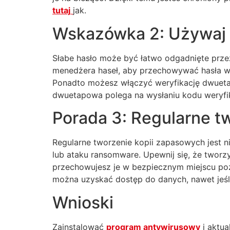
tutaj
jak.
Wskazówka 2: Używaj s
Słabe hasło może być łatwo odgadnięte przez 
menedżera haseł, aby przechowywać hasła 
Ponadto możesz włączyć weryfikację dwueta
dwuetapowa polega na wysłaniu kodu weryfi
Porada 3: Regularne t
Regularne tworzenie kopii zapasowych jest n
lub ataku ransomware. Upewnij się, że tworzy
przechowujesz je w bezpiecznym miejscu po
można uzyskać dostęp do danych, nawet jeśli
Wnioski
Zainstalować
program antywirusowy
i aktu