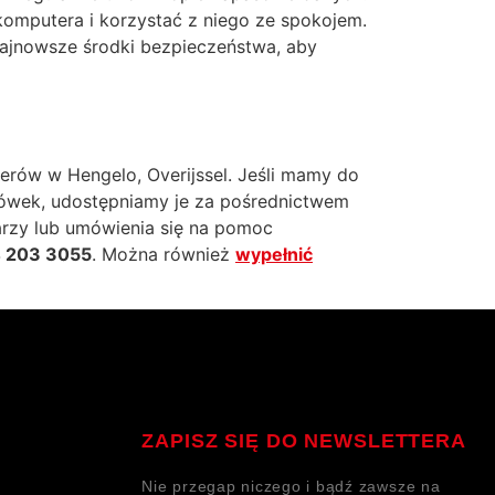
omputera i korzystać z niego ze spokojem.
 najnowsze środki bezpieczeństwa, aby
rów w Hengelo, Overijssel. Jeśli mamy do
ówek, udostępniamy je za pośrednictwem
arzy lub umówienia się na pomoc
 203 3055
. Można również
wypełnić
ZAPISZ SIĘ DO NEWSLETTERA
Nie przegap niczego i bądź zawsze na