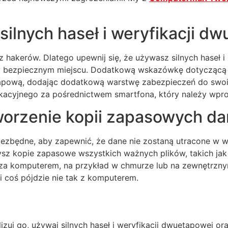
ilnych haseł i weryfikacji d
hakerów. Dlatego upewnij się, że używasz silnych haseł i r
w bezpiecznym miejscu. Dodatkową wskazówkę dotyczącą 
pową, dodając dodatkową warstwę zabezpieczeń do swoic
kacyjnego za pośrednictwem smartfona, który należy wpr
worzenie kopii zapasowych d
iezbędne, aby zapewnić, że dane nie zostaną utracone w wy
sz kopie zapasowe wszystkich ważnych plików, takich jak z
za komputerem, na przykład w chmurze lub na zewnętrzn
 coś pójdzie nie tak z komputerem.
alizuj go, używaj silnych haseł i weryfikacji dwuetapowej 