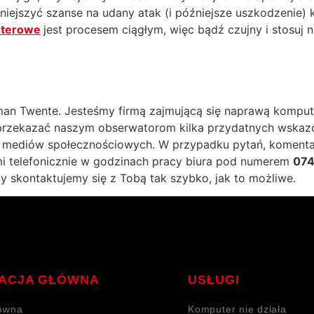
jszyć szanse na udany atak (i późniejsze uszkodzenie) k
uterowe
jest procesem ciągłym, więc bądź czujny i stosuj
an Twente. Jesteśmy firmą zajmującą się naprawą kompute
przekazać naszym obserwatorom kilka przydatnych wskaz
ów mediów społecznościowych. W przypadku pytań, koment
 telefonicznie w godzinach pracy biura pod numerem
074
 my skontaktujemy się z Tobą tak szybko, jak to możliwe.
ACJA GŁÓWNA
USŁUGI
łówna
Komputer nie działa