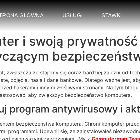
TRONA GŁÓWNA
USŁUGI
STAWKI
er i swoją prywatność 
czącym bezpieczeńst
 zwłaszcza że stajemy się coraz bardziej zależni od tech
iste, zdjęcia, hasła i dane bankowe. Dlatego ważne jest
rzed hakerami i innymi złośliwymi stronami. Na tym blo
zastosować, aby zwiększyć bezpieczeństwo komputera.
j program antywirusowy i akt
entem bezpieczeństwa komputera. Chroni komputer przed
ymi programami. Upewnij się, że zainstalowałeś niezawodn
 przed najnowszymi zagrożeniami. My z
Computerman Twe