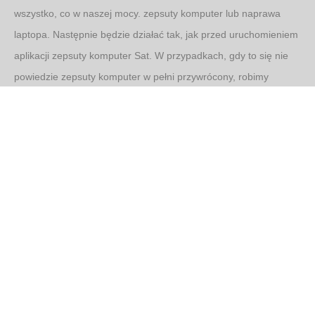
wszystko, co w naszej mocy.
zepsuty komputer
lub naprawa
laptopa. Następnie będzie działać tak, jak przed uruchomieniem
aplikacji
zepsuty komputer
Sat. W przypadkach, gdy to się nie
powiedzie
zepsuty komputer
w pełni przywrócony, robimy
wszystko, co możliwe, aby naprawić Twój
zepsuty komputer
najlepszą możliwą naprawę, która przynajmniej pozwoli Ci
ponownie z niego korzystać.