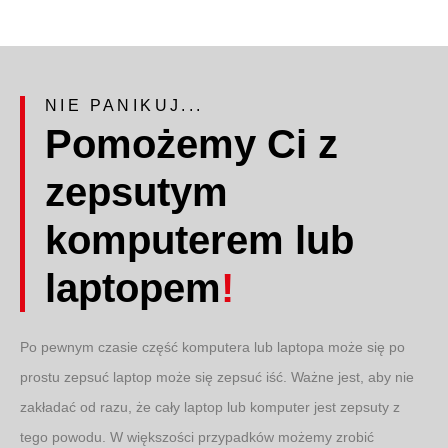
NIE PANIKUJ...
Pomożemy Ci z
zepsutym
komputerem lub
laptopem
!
Po pewnym czasie część komputera lub laptopa może się po
prostu zepsuć
laptop może się zepsuć
iść. Ważne jest, aby nie
zakładać od razu, że cały laptop lub komputer jest zepsuty z
tego powodu. W większości przypadków możemy zrobić