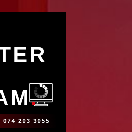
TER
AM
.
 074 203 3055