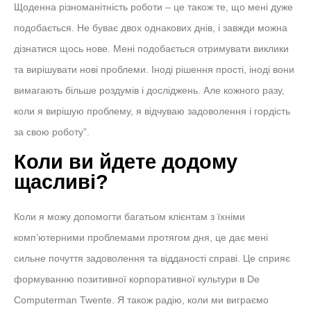
Щоденна різноманітність роботи – це також те, що мені дуже
подобається. Не буває двох однакових днів, і завжди можна
дізнатися щось нове. Мені подобається отримувати виклики
та вирішувати нові проблеми. Іноді рішення прості, іноді вони
вимагають більше роздумів і досліджень. Але кожного разу,
коли я вирішую проблему, я відчуваю задоволення і гордість
за свою роботу”.
Коли ви йдете додому
щасливі?
Коли я можу допомогти багатьом клієнтам з їхніми
комп’ютерними проблемами протягом дня, це дає мені
сильне почуття задоволення та відданості справі. Це сприяє
формуванню позитивної корпоративної культури в De
Computerman Twente. Я також радію, коли ми виграємо