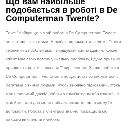
Що вам найбільше
подобається в роботі в De
Computerman Twente?
Тейс: “Найкраще в моїй роботі в De Computerman Twente –
це контакт з клієнтами. Я люблю допомагати людям з їхніми
технічними проблемами і вирішувати їхні завдання. Кожен
клієнт має свою власну унікальну проблему, і дуже приємно
працювати разом з ним над її вирішенням. За час роботи в
De Computerman Twente мені пощастило познайомитися з
багатьма різними людьми. Хтось технічно підкований, хтось
має невеликий досвід роботи з комп’ютером або взагалі не
має його, але для мене найважливіше те, що я можу їм
допомогти. Робота з клієнтами значно покращила мої
навички вирішення проблем.