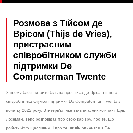
Розмова з Тійсом де
Врісом (Thijs de Vries),
пристрасним
співробітником служби
підтримки De
Computerman Twente
У цьому блозі читайте більше про Тійса де Вріса, цінного
співробітника служби підтримки De Computerman Twente з
початку 2022 року. В інтерв’ю, яке взяв власник компанії Ерік
Лоземан, Тейс розповідає про свою кар’єру, про те, що
робить його щасливим, і про те, як він опинився в De