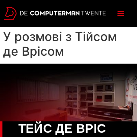
Головна сторінка
У розмові з Тійсом
де Врісом
ТЕЙС ДЕ ВРІС