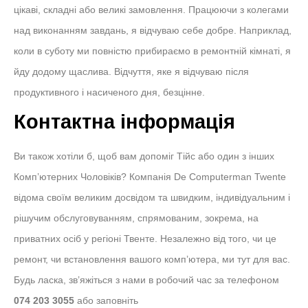
цікаві, складні або великі замовлення. Працюючи з колегами
над виконанням завдань, я відчуваю себе добре. Наприклад,
коли в суботу ми повністю прибираємо в ремонтній кімнаті, я
йду додому щаслива. Відчуття, яке я відчуваю після
продуктивного і насиченого дня, безцінне.
Контактна інформація
Ви також хотіли б, щоб вам допоміг Тійс або один з інших
Комп’ютерних Чоловіків? Компанія De Computerman Twente
відома своїм великим досвідом та швидким, індивідуальним і
рішучим обслуговуванням, спрямованим, зокрема, на
приватних осіб у регіоні Твенте. Незалежно від того, чи це
ремонт, чи встановлення вашого комп’ютера, ми тут для вас.
Будь ласка, зв’яжіться з нами в робочий час за телефоном
074 203 3055
або заповніть