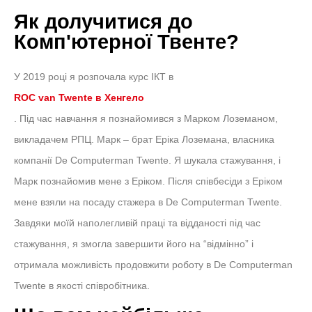
Як долучитися до
Комп'ютерної Твенте?
У 2019 році я розпочала курс ІКТ в
ROC van Twente в Хенгело
. Під час навчання я познайомився з Марком Лоземаном,
викладачем РПЦ. Марк – брат Еріка Лоземана, власника
компанії De Computerman Twente. Я шукала стажування, і
Марк познайомив мене з Еріком. Після співбесіди з Еріком
мене взяли на посаду стажера в De Computerman Twente.
Завдяки моїй наполегливій праці та відданості під час
стажування, я змогла завершити його на “відмінно” і
отримала можливість продовжити роботу в De Computerman
Twente в якості співробітника.