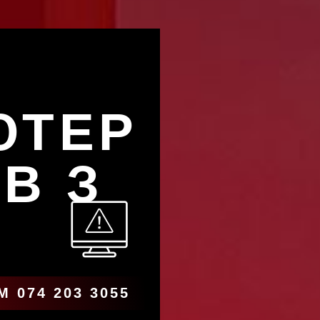
ЮТЕР
В З
 074 203 3055